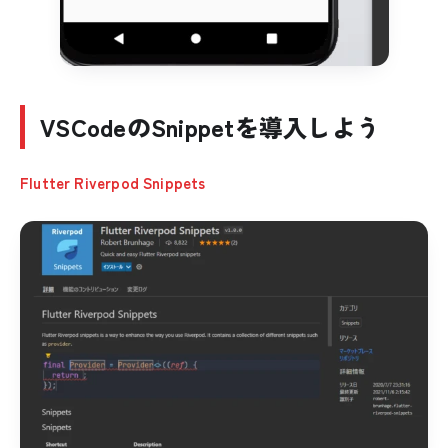
VSCodeのSnippetを導入しよう
Flutter Riverpod Snippets