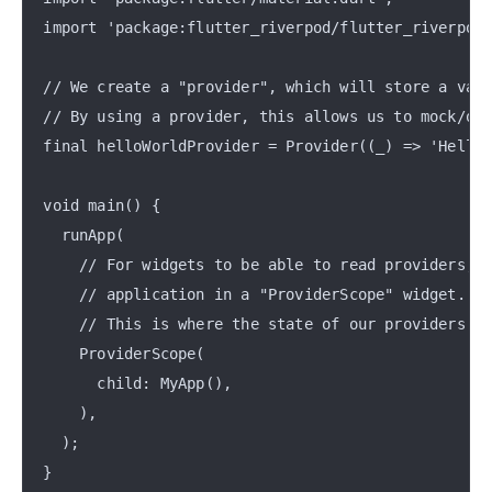
import 'package:flutter_riverpod/flutter_riverpod.
// We create a "provider", which will store a valu
// By using a provider, this allows us to mock/ove
final helloWorldProvider = Provider((_) => 'Hello 
void main() {

  runApp(

    // For widgets to be able to read providers, w
    // application in a "ProviderScope" widget.

    // This is where the state of our providers wi
    ProviderScope(

      child: MyApp(),

    ),

  );

}
