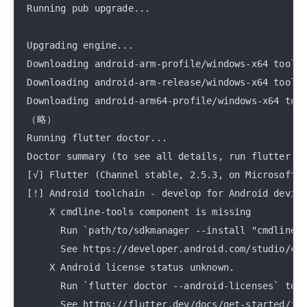
Running pub upgrade...

Upgrading engine...

Downloading android-arm-profile/windows-x64 tools.
Downloading android-arm-release/windows-x64 tools.
Downloading android-arm64-profile/windows-x64 tool
（略）

Running flutter doctor...

Doctor summary (to see all details, run flutter do
[√] Flutter (Channel stable, 2.5.3, on Microsoft W
[!] Android toolchain - develop for Android device
    X cmdline-tools component is missing

      Run `path/to/sdkmanager --install "cmdline-t
      See https://developer.android.com/studio/com
    X Android license status unknown.

      Run `flutter doctor --android-licenses` to a
      See https://flutter.dev/docs/get-started/ins