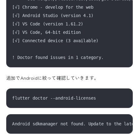
[√] Chrome - develop for the web

[√] Android Studio (version 4.1)

[√] VS Code (version 1.61.2)

[√] VS Code, 64-bit edition

[√] Connected device (3 available)

追加でAndroidに絞って確認していきます。