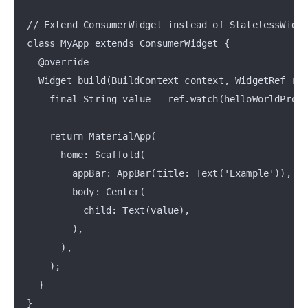
// Extend ConsumerWidget instead of StatelessWidge
class MyApp extends ConsumerWidget {

  @override

  Widget build(BuildContext context, WidgetRef ref
    final String value = ref.watch(helloWorldProvi
    return MaterialApp(

      home: Scaffold(

        appBar: AppBar(title: Text('Example')),

        body: Center(

          child: Text(value),

        ),

      ),

    );

  }
