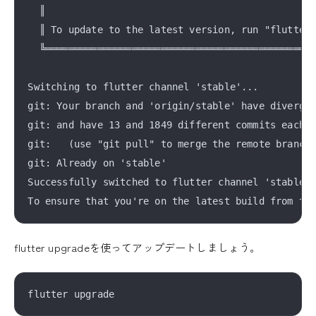
  ║                                               
  ║ To update to the latest version, run "flutter 
  ╚═══════════════════════════════════════════════
Switching to flutter channel 'stable'...

git: Your branch and 'origin/stable' have diverged
git: and have 13 and 1849 different commits each, 
git:   (use "git pull" to merge the remote branch 
git: Already on 'stable'

Successfully switched to flutter channel 'stable'.
flutter upgradeを使ってアップデートしましょう。