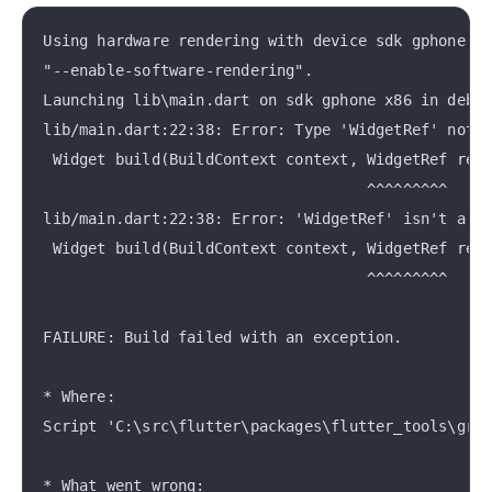
Using hardware rendering with device sdk gphone x8
"--enable-software-rendering".

Launching lib\main.dart on sdk gphone x86 in debug
lib/main.dart:22:38: Error: Type 'WidgetRef' not f
 Widget build(BuildContext context, WidgetRef ref)
                                    ^^^^^^^^^

lib/main.dart:22:38: Error: 'WidgetRef' isn't a ty
 Widget build(BuildContext context, WidgetRef ref)
                                    ^^^^^^^^^

FAILURE: Build failed with an exception.

* Where:

Script 'C:\src\flutter\packages\flutter_tools\grad
* What went wrong:
