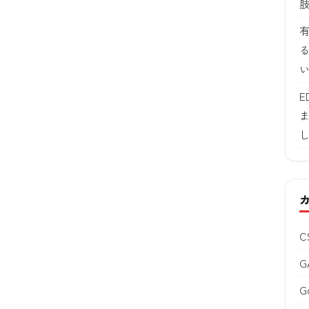
E
C
G
G