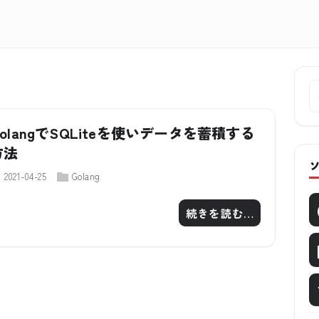
GolangでSQLiteを使いデータを蓄積する
方法
2021-04-25
Golang
続きを読む…