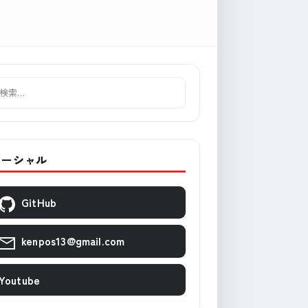
ソーシャル
GitHub
kenpos13@gmail.com
Youtube