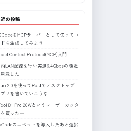
最近の投稿
SCodeをMCPサーバーとして使ってコ
ードを生成してみよう
odel Context Protocol(MCP)入門
内LAN配線を行い実測6.4Gbpsの環境
を用意した
auri 2.0を使ってRustでデスクトップ
アプリを書いていこうな
Tool D1 Pro 20Wというレーザーカッタ
ーを買ったー
sCodeスニペットを導入したあと選択