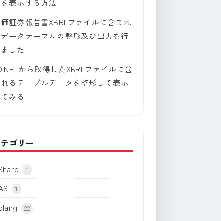
肢を表示する方法
有価証券報告書XBRLファイルに含まれ
るデータテーブルの整形及び出力を行
いました
DINETから取得したXBRLファイルに含
まれるテーブルデータを整形して表示
してみる
カテゴリー
Sharp
1
AS
1
olang
22