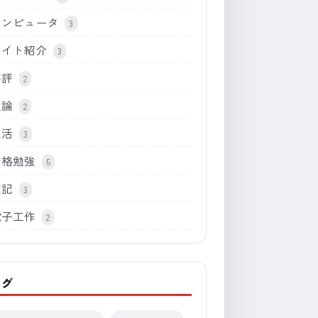
コンピュータ
3
サイト紹介
3
書評
2
理論
2
生活
3
資格勉強
5
雑記
3
電子工作
2
タグ