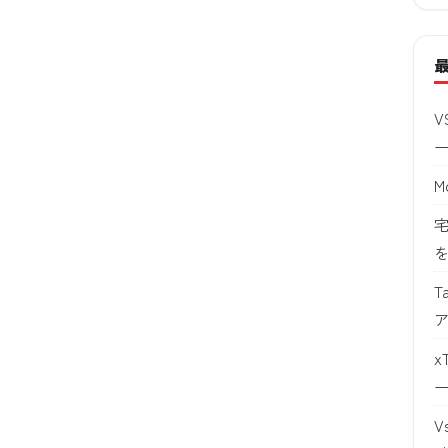
V
M
宅
T
x
V