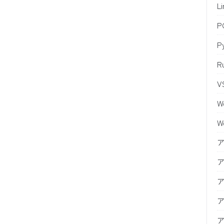
L
P
R
V
W
W