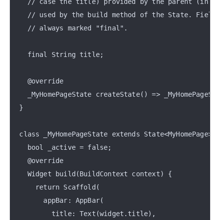
  // case the title) provided by the parent (in th
  // used by the build method of the State. Fields
  // always marked "final".

  final String title;

  @override

  _MyHomePageState createState() => _MyHomePageSta
}

class _MyHomePageState extends State<MyHomePage> {
  bool _active = false;

  @override

  Widget build(BuildContext context) {

    return Scaffold(

      appBar: AppBar(

        title: Text(widget.title),
