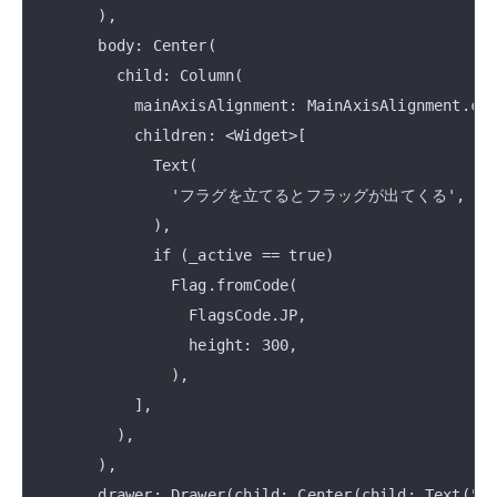
      ),

      body: Center(

        child: Column(

          mainAxisAlignment: MainAxisAlignment.cen
          children: <Widget>[

            Text(

              'フラグを立てるとフラッグが出てくる',

            ),

            if (_active == true)

              Flag.fromCode(

                FlagsCode.JP,

                height: 300,

              ),

          ],

        ),

      ),

      drawer: Drawer(child: Center(child: Text