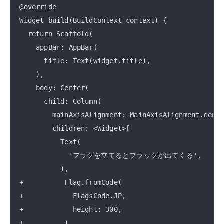
@override

Widget build(BuildContext context) {

  return Scaffold(

    appBar: AppBar(

      title: Text(widget.title),

    ),

    body: Center(

      child: Column(

        mainAxisAlignment: MainAxisAlignment.cente
        children: <Widget>[

          Text(

            'フラグを立てるとフラッグが出てくる',

          ),

+          Flag.fromCode(

+            FlagsCode.JP,

+            height: 300,

+          ),
