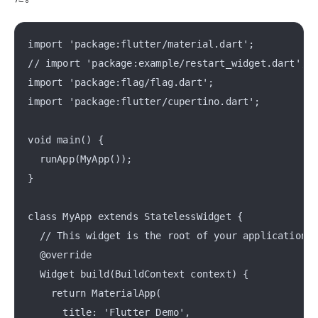
import 'package:flutter/material.dart';

// import 'package:example/restart_widget.dart';

import 'package:flag/flag.dart';

import 'package:flutter/cupertino.dart';

void main() {

  runApp(MyApp());

}

class MyApp extends StatelessWidget {

  // This widget is the root of your application.

  @override

  Widget build(BuildContext context) {

    return MaterialApp(

      title: 'Flutter Demo',
