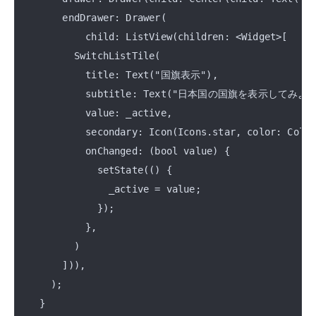
      endDrawer: Drawer(

          child: ListView(children: <Widget>[

        SwitchListTile(

          title: Text("国旗表示"),

          subtitle: Text("日本国の国旗を表示してみよう"
          value: _active,

          secondary: Icon(Icons.star, color: Color
          onChanged: (bool value) {

            setState(() {

              _active = value;

            });

          },

        )

      ])),

    );

  }
