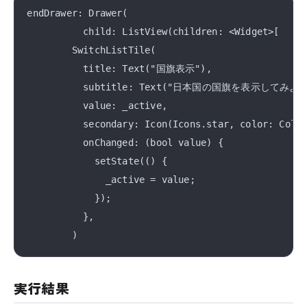
endDrawer: Drawer(

          child: ListView(children: <Widget>[

        SwitchListTile(

          title: Text("国旗表示"),

          subtitle: Text("日本国の国旗を表示してみよう"
          value: _active,

          secondary: Icon(Icons.star, color: Color
          onChanged: (bool value) {

            setState(() {

              _active = value;

            });

          },

実行結果