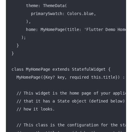
      theme: ThemeData(

        primarySwatch: Colors.blue,

      ),

      home: MyHomePage(title: 'Flutter Demo Home P
    );

  }

}

class MyHomePage extends StatefulWidget {

  MyHomePage({Key? key, required this.title}) : su
  // This widget is the home page of your applicat
  // that it has a State object (defined below) th
  // how it looks.

  // This class is the configuration for the state