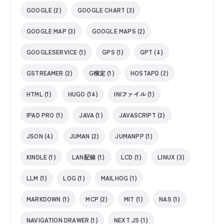
GOOGLE (2)
GOOGLE CHART (3)
GOOGLE MAP (3)
GOOGLE MAPS (2)
GOOGLESERVICE (1)
GPS (1)
GPT (4)
GSTREAMER (2)
G検定 (1)
HOSTAPD (2)
HTML (1)
HUGO (14)
INIファイル (1)
IPAD PRO (1)
JAVA (1)
JAVASCRIPT (2)
JSON (4)
JUMAN (2)
JUMANPP (1)
KINDLE (1)
LAN配線 (1)
LCD (1)
LINUX (3)
LLM (1)
LOG (1)
MAILHOG (1)
MARKDOWN (1)
MCP (2)
MIT (1)
NAS (1)
NAVIGATION DRAWER (1)
NEXT.JS (1)