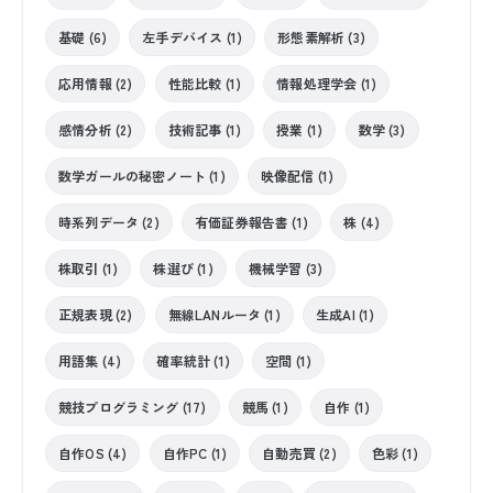
基礎 (6)
左手デバイス (1)
形態素解析 (3)
応用情報 (2)
性能比較 (1)
情報処理学会 (1)
感情分析 (2)
技術記事 (1)
授業 (1)
数学 (3)
数学ガールの秘密ノート (1)
映像配信 (1)
時系列データ (2)
有価証券報告書 (1)
株 (4)
株取引 (1)
株選び (1)
機械学習 (3)
正規表現 (2)
無線LANルータ (1)
生成AI (1)
用語集 (4)
確率統計 (1)
空間 (1)
競技プログラミング (17)
競馬 (1)
自作 (1)
自作OS (4)
自作PC (1)
自動売買 (2)
色彩 (1)