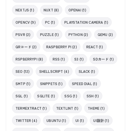
NEXTJS (1)
NUXT (8)
OPENAI (1)
OPENCV (9)
PC (1)
PLAYSTATION CAMERA (1)
PSVR (2)
PUZZLE (1)
PYTHON (2)
QEMU (2)
QRコード (2)
RASPBERRY PI (2)
REACT (1)
RSPBERRYPI (8)
RSS (1)
S3 (1)
SDカード (1)
SEO (12)
SHELLSCRIPT (4)
SLACK (1)
SMTP (1)
SNIPPETS (1)
SPEED DIAL (1)
SQL (1)
SQLITE (1)
SSG (1)
SSH (1)
TERMEXTRACT (1)
TEXTLINT (1)
THEME (1)
TWITTER (4)
UBUNTU (1)
UI (1)
UI設計 (1)