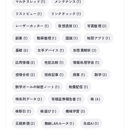
マルチスレッド (1)
メンテナンス (1)
リストビュー (1)
リンクチェック (1)
レーザーカッター (1)
仮想通貨 (3)
写真整理 (2)
副業 (1)
動画整理 (1)
国旗 (1)
地図アプリ (1)
基礎 (6)
左手デバイス (1)
形態素解析 (3)
応用情報 (2)
性能比較 (1)
情報処理学会 (1)
感情分析 (2)
技術記事 (1)
授業 (1)
数学 (3)
数学ガールの秘密ノート (1)
映像配信 (1)
時系列データ (2)
有価証券報告書 (1)
株 (4)
株取引 (1)
株選び (1)
機械学習 (3)
正規表現 (2)
無線LANルータ (1)
生成AI (1)