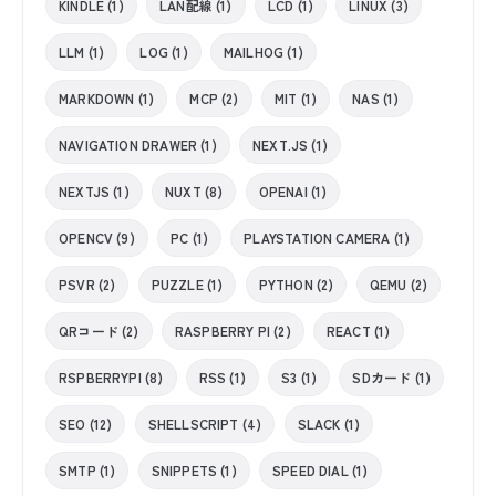
KINDLE (1)
LAN配線 (1)
LCD (1)
LINUX (3)
LLM (1)
LOG (1)
MAILHOG (1)
MARKDOWN (1)
MCP (2)
MIT (1)
NAS (1)
NAVIGATION DRAWER (1)
NEXT.JS (1)
NEXTJS (1)
NUXT (8)
OPENAI (1)
OPENCV (9)
PC (1)
PLAYSTATION CAMERA (1)
PSVR (2)
PUZZLE (1)
PYTHON (2)
QEMU (2)
QRコード (2)
RASPBERRY PI (2)
REACT (1)
RSPBERRYPI (8)
RSS (1)
S3 (1)
SDカード (1)
SEO (12)
SHELLSCRIPT (4)
SLACK (1)
SMTP (1)
SNIPPETS (1)
SPEED DIAL (1)