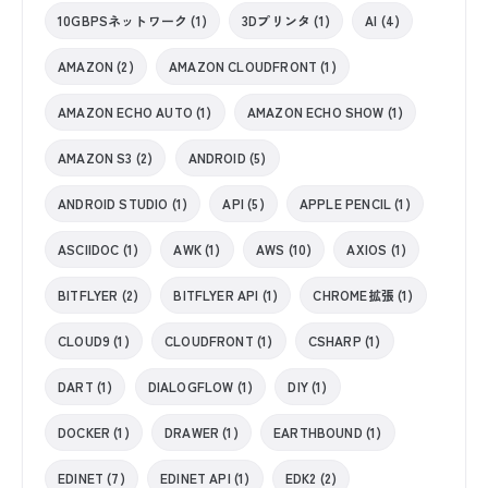
10GBPSネットワーク (1)
3Dプリンタ (1)
AI (4)
AMAZON (2)
AMAZON CLOUDFRONT (1)
AMAZON ECHO AUTO (1)
AMAZON ECHO SHOW (1)
AMAZON S3 (2)
ANDROID (5)
ANDROID STUDIO (1)
API (5)
APPLE PENCIL (1)
ASCIIDOC (1)
AWK (1)
AWS (10)
AXIOS (1)
BITFLYER (2)
BITFLYER API (1)
CHROME拡張 (1)
CLOUD9 (1)
CLOUDFRONT (1)
CSHARP (1)
DART (1)
DIALOGFLOW (1)
DIY (1)
DOCKER (1)
DRAWER (1)
EARTHBOUND (1)
EDINET (7)
EDINET API (1)
EDK2 (2)