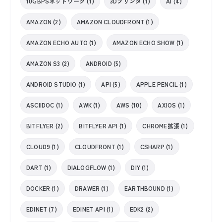
10GBPSネットワーク (1)
3Dプリンタ (1)
AI (4)
AMAZON (2)
AMAZON CLOUDFRONT (1)
AMAZON ECHO AUTO (1)
AMAZON ECHO SHOW (1)
AMAZON S3 (2)
ANDROID (5)
ANDROID STUDIO (1)
API (5)
APPLE PENCIL (1)
ASCIIDOC (1)
AWK (1)
AWS (10)
AXIOS (1)
BITFLYER (2)
BITFLYER API (1)
CHROME拡張 (1)
CLOUD9 (1)
CLOUDFRONT (1)
CSHARP (1)
DART (1)
DIALOGFLOW (1)
DIY (1)
DOCKER (1)
DRAWER (1)
EARTHBOUND (1)
EDINET (7)
EDINET API (1)
EDK2 (2)