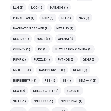
LLM (1)
LOG (1)
MAILHOG (1)
MARKDOWN (1)
MCP (2)
MIT (1)
NAS (1)
NAVIGATION DRAWER (1)
NEXT.JS (1)
NEXTJS (1)
NUXT (8)
OPENAI (1)
OPENCV (9)
PC (1)
PLAYSTATION CAMERA (1)
PSVR (2)
PUZZLE (1)
PYTHON (2)
QEMU (2)
QRコード (2)
RASPBERRY PI (2)
REACT (1)
RSPBERRYPI (8)
RSS (1)
S3 (1)
SDカード (1)
SEO (12)
SHELLSCRIPT (4)
SLACK (1)
SMTP (1)
SNIPPETS (1)
SPEED DIAL (1)