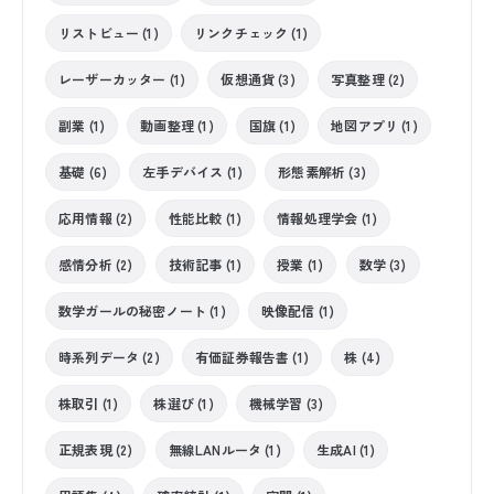
リストビュー (1)
リンクチェック (1)
レーザーカッター (1)
仮想通貨 (3)
写真整理 (2)
副業 (1)
動画整理 (1)
国旗 (1)
地図アプリ (1)
基礎 (6)
左手デバイス (1)
形態素解析 (3)
応用情報 (2)
性能比較 (1)
情報処理学会 (1)
感情分析 (2)
技術記事 (1)
授業 (1)
数学 (3)
数学ガールの秘密ノート (1)
映像配信 (1)
時系列データ (2)
有価証券報告書 (1)
株 (4)
株取引 (1)
株選び (1)
機械学習 (3)
正規表現 (2)
無線LANルータ (1)
生成AI (1)