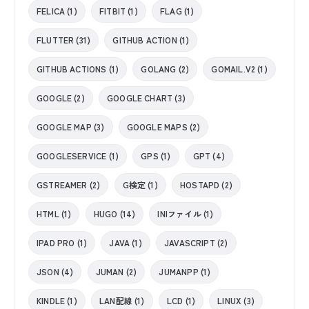
FELICA (1)
FITBIT (1)
FLAG (1)
FLUTTER (31)
GITHUB ACTION (1)
GITHUB ACTIONS (1)
GOLANG (2)
GOMAIL.V2 (1)
GOOGLE (2)
GOOGLE CHART (3)
GOOGLE MAP (3)
GOOGLE MAPS (2)
GOOGLESERVICE (1)
GPS (1)
GPT (4)
GSTREAMER (2)
G検定 (1)
HOSTAPD (2)
HTML (1)
HUGO (14)
INIファイル (1)
IPAD PRO (1)
JAVA (1)
JAVASCRIPT (2)
JSON (4)
JUMAN (2)
JUMANPP (1)
KINDLE (1)
LAN配線 (1)
LCD (1)
LINUX (3)