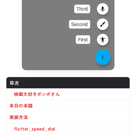
目次
映画大好きポンポさん
本日の本題
実装方法
flutter_speed_dial