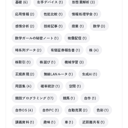
基礎 (6)
左手デバイス (1)
形態素解析 (3)
応用情報 (2)
性能比較 (1)
情報処理学会 (1)
感情分析 (2)
技術記事 (1)
授業 (1)
数学 (3)
数学ガールの秘密ノート (1)
映像配信 (1)
時系列データ (2)
有価証券報告書 (1)
株 (4)
株取引 (1)
株選び (1)
機械学習 (3)
正規表現 (2)
無線LANルータ (1)
生成AI (1)
用語集 (4)
確率統計 (1)
空間 (1)
競技プログラミング (17)
競馬 (1)
自作 (1)
自作OS (4)
自作PC (1)
自動売買 (2)
色彩 (1)
講義資料 (1)
趣味 (1)
車 (1)
近距離共有 (1)