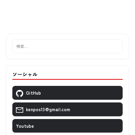
ソーシャル
GitHub
kenpos13@gmail.com
Youtube