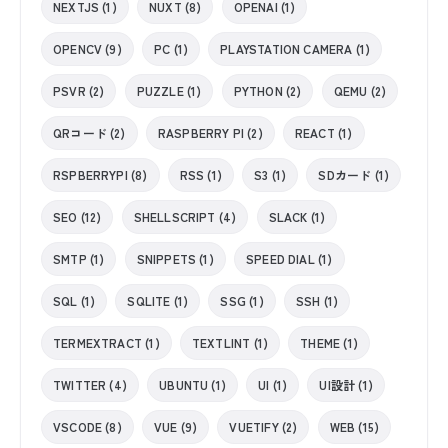
NEXTJS (1)
NUXT (8)
OPENAI (1)
OPENCV (9)
PC (1)
PLAYSTATION CAMERA (1)
PSVR (2)
PUZZLE (1)
PYTHON (2)
QEMU (2)
QRコード (2)
RASPBERRY PI (2)
REACT (1)
RSPBERRYPI (8)
RSS (1)
S3 (1)
SDカード (1)
SEO (12)
SHELLSCRIPT (4)
SLACK (1)
SMTP (1)
SNIPPETS (1)
SPEED DIAL (1)
SQL (1)
SQLITE (1)
SSG (1)
SSH (1)
TERMEXTRACT (1)
TEXTLINT (1)
THEME (1)
TWITTER (4)
UBUNTU (1)
UI (1)
UI設計 (1)
VSCODE (8)
VUE (9)
VUETIFY (2)
WEB (15)