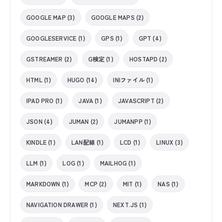
GOOGLE MAP (3)
GOOGLE MAPS (2)
GOOGLESERVICE (1)
GPS (1)
GPT (4)
GSTREAMER (2)
G検定 (1)
HOSTAPD (2)
HTML (1)
HUGO (14)
INIファイル (1)
IPAD PRO (1)
JAVA (1)
JAVASCRIPT (2)
JSON (4)
JUMAN (2)
JUMANPP (1)
KINDLE (1)
LAN配線 (1)
LCD (1)
LINUX (3)
LLM (1)
LOG (1)
MAILHOG (1)
MARKDOWN (1)
MCP (2)
MIT (1)
NAS (1)
NAVIGATION DRAWER (1)
NEXT.JS (1)