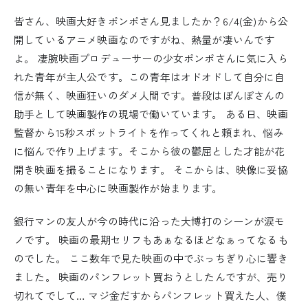
皆さん、映画大好きポンポさん見ましたか？6/4(金)から公
開しているアニメ映画なのですがね、熱量が凄いんです
よ。 凄腕映画プロデューサーの少女ポンポさんに気に入ら
れた青年が主人公です。この青年はオドオドして自分に自
信が無く、映画狂いのダメ人間です。普段はぽんぽさんの
助手として映画製作の現場で働いています。 ある日、映画
監督から15秒スポットライトを作ってくれと頼まれ、悩み
に悩んで作り上げます。そこから彼の鬱屈とした才能が花
開き映画を撮ることになります。 そこからは、映像に妥協
の無い青年を中心に映画製作が始まります。
銀行マンの友人が今の時代に沿った大博打のシーンが涙モ
ノです。 映画の最期セリフもあぁなるほどなぁってなるも
のでした。 ここ数年で見た映画の中でぶっちぎり心に響き
ました。 映画のパンフレット買おうとしたんですが、売り
切れてでして… マジ金だすからパンフレット買えた人、僕