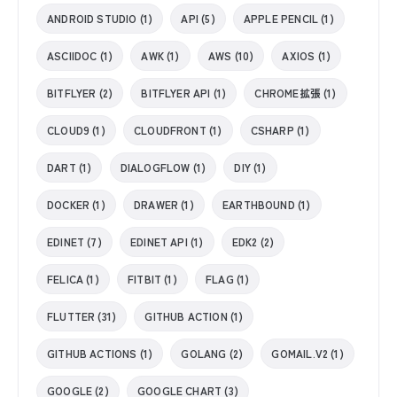
ANDROID STUDIO (1)
API (5)
APPLE PENCIL (1)
ASCIIDOC (1)
AWK (1)
AWS (10)
AXIOS (1)
BITFLYER (2)
BITFLYER API (1)
CHROME拡張 (1)
CLOUD9 (1)
CLOUDFRONT (1)
CSHARP (1)
DART (1)
DIALOGFLOW (1)
DIY (1)
DOCKER (1)
DRAWER (1)
EARTHBOUND (1)
EDINET (7)
EDINET API (1)
EDK2 (2)
FELICA (1)
FITBIT (1)
FLAG (1)
FLUTTER (31)
GITHUB ACTION (1)
GITHUB ACTIONS (1)
GOLANG (2)
GOMAIL.V2 (1)
GOOGLE (2)
GOOGLE CHART (3)