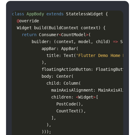
class
AppBody
extends
@
return
 Consumer
<
CountModel
>
        builder: (context, model, child) 
=>
              title: Text(
'Flutter Demo Home Page
                children: 
<
Widget
>