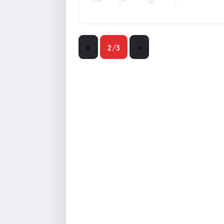
«
2/3
»