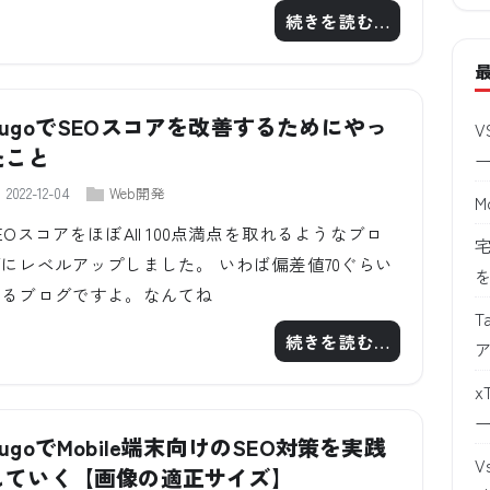
続きを読む…
HugoでSEOスコアを改善するためにやっ
V
たこと
2022-12-04
Web開発
M
EOスコアをほぼAll 100点満点を取れるようなブロ
宅
にレベルアップしました。 いわば偏差値70ぐらい
あるブログですよ。なんてね
T
続きを読む…
x
HugoでMobile端末向けのSEO対策を実践
V
していく【画像の適正サイズ】