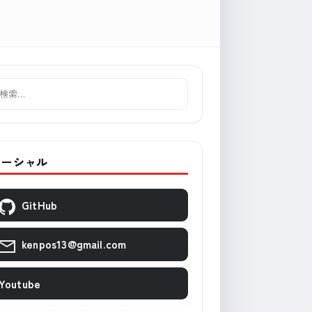
ソーシャル
GitHub
kenpos13@gmail.com
Youtube