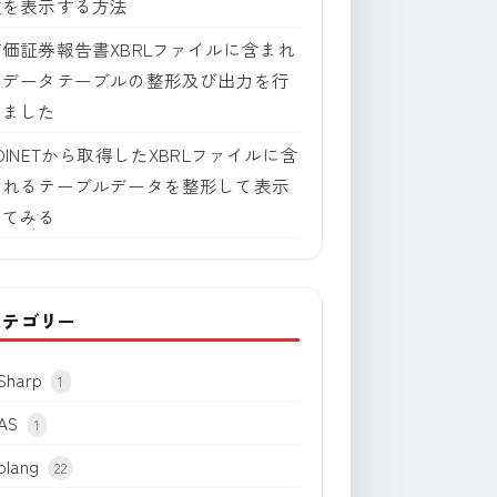
肢を表示する方法
有価証券報告書XBRLファイルに含まれ
るデータテーブルの整形及び出力を行
いました
DINETから取得したXBRLファイルに含
まれるテーブルデータを整形して表示
してみる
カテゴリー
Sharp
1
AS
1
olang
22