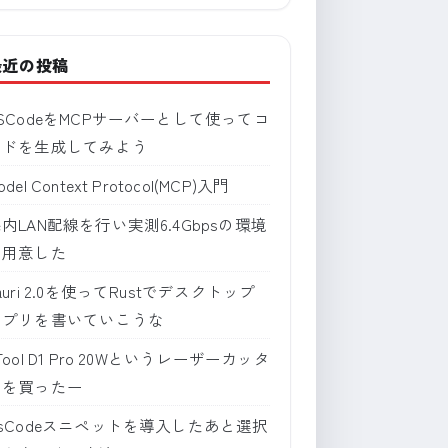
最近の投稿
SCodeをMCPサーバーとして使ってコ
ードを生成してみよう
odel Context Protocol(MCP)入門
内LAN配線を行い実測6.4Gbpsの環境
を用意した
auri 2.0を使ってRustでデスクトップ
アプリを書いていこうな
Tool D1 Pro 20Wというレーザーカッタ
ーを買ったー
sCodeスニペットを導入したあと選択