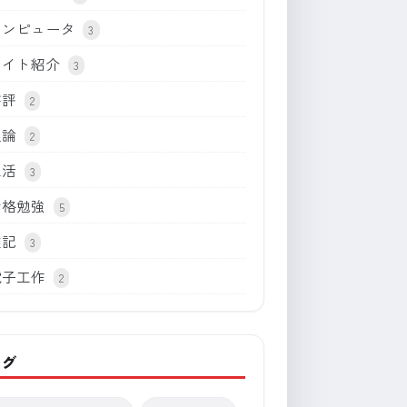
コンピュータ
3
サイト紹介
3
書評
2
理論
2
生活
3
資格勉強
5
雑記
3
電子工作
2
タグ