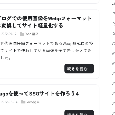
L
ブログでの使用画像をWebpフォーマット
P
に変換してサイト軽量化する
R
2022-09-17
Web開発
V
次世代画像圧縮フォーマットであるWebp形式に変換
してサイトで使われている画像を全て差し替えてみ
W
ました。
W
続きを読む…
Hugoを使ってSSGサイトを作ろう4
2022-08-04
Web開発
続きを読む…