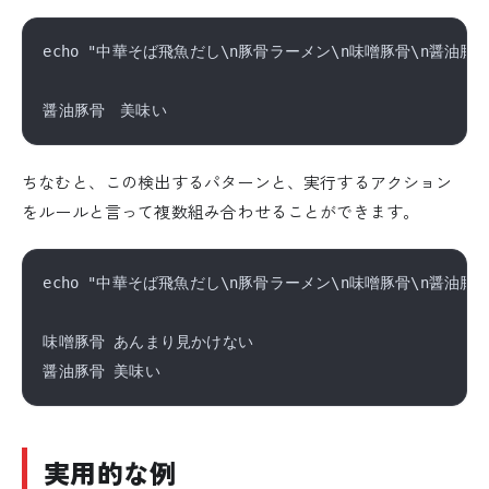
echo "中華そば飛魚だし\n豚骨ラーメン\n味噌豚骨\n醤油豚骨\n煮干
ちなむと、この検出するパターンと、実行するアクション
をルールと言って複数組み合わせることができます。
echo "中華そば飛魚だし\n豚骨ラーメン\n味噌豚骨\n醤油豚骨\n煮干し
味噌豚骨 あんまり見かけない

実用的な例