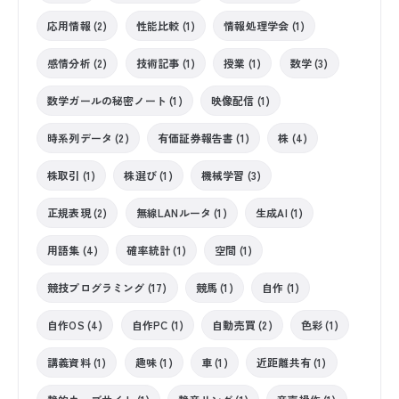
応用情報 (2)
性能比較 (1)
情報処理学会 (1)
感情分析 (2)
技術記事 (1)
授業 (1)
数学 (3)
数学ガールの秘密ノート (1)
映像配信 (1)
時系列データ (2)
有価証券報告書 (1)
株 (4)
株取引 (1)
株選び (1)
機械学習 (3)
正規表現 (2)
無線LANルータ (1)
生成AI (1)
用語集 (4)
確率統計 (1)
空間 (1)
競技プログラミング (17)
競馬 (1)
自作 (1)
自作OS (4)
自作PC (1)
自動売買 (2)
色彩 (1)
講義資料 (1)
趣味 (1)
車 (1)
近距離共有 (1)