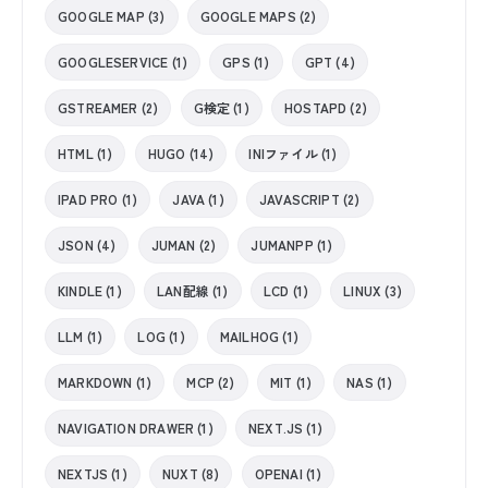
GOOGLE MAP (3)
GOOGLE MAPS (2)
GOOGLESERVICE (1)
GPS (1)
GPT (4)
GSTREAMER (2)
G検定 (1)
HOSTAPD (2)
HTML (1)
HUGO (14)
INIファイル (1)
IPAD PRO (1)
JAVA (1)
JAVASCRIPT (2)
JSON (4)
JUMAN (2)
JUMANPP (1)
KINDLE (1)
LAN配線 (1)
LCD (1)
LINUX (3)
LLM (1)
LOG (1)
MAILHOG (1)
MARKDOWN (1)
MCP (2)
MIT (1)
NAS (1)
NAVIGATION DRAWER (1)
NEXT.JS (1)
NEXTJS (1)
NUXT (8)
OPENAI (1)