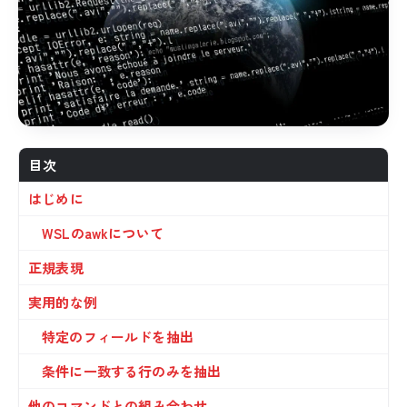
目次
はじめに
WSLのawkについて
正規表現
実用的な例
特定のフィールドを抽出
条件に一致する行のみを抽出
他のコマンドとの組み合わせ