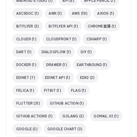
ANDROID STUDIO (1)
API (5)
APPLE PENCIL (1)
ASCIIDOC (1)
AWK (1)
AWS (10)
AXIOS (1)
BITFLYER (2)
BITFLYER API (1)
CHROME拡張 (1)
CLOUD9 (1)
CLOUDFRONT (1)
CSHARP (1)
DART (1)
DIALOGFLOW (1)
DIY (1)
DOCKER (1)
DRAWER (1)
EARTHBOUND (1)
EDINET (7)
EDINET API (1)
EDK2 (2)
FELICA (1)
FITBIT (1)
FLAG (1)
FLUTTER (31)
GITHUB ACTION (1)
GITHUB ACTIONS (1)
GOLANG (2)
GOMAIL.V2 (1)
GOOGLE (2)
GOOGLE CHART (3)