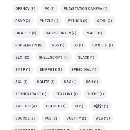
OPENCV (9)
PC (1)
PLAYSTATION CAMERA (1)
PSVR (2)
PUZZLE (1)
PYTHON (2)
QEMU (2)
QRコード (2)
RASPBERRY PI (2)
REACT (1)
RSPBERRYPI (8)
RSS (1)
S3 (1)
SDカード (1)
SEO (12)
SHELLSCRIPT (4)
SLACK (1)
SMTP (1)
SNIPPETS (1)
SPEED DIAL (1)
SQL (1)
SQLITE (1)
SSG (1)
SSH (1)
TERMEXTRACT (1)
TEXTLINT (1)
THEME (1)
TWITTER (4)
UBUNTU (1)
UI (1)
UI設計 (1)
VSCODE (8)
VUE (9)
VUETIFY (2)
WEB (15)