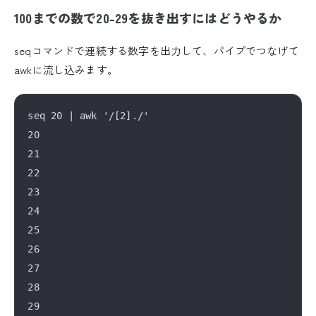
100までの数で20-29を抜き出すにはどうやるか
seqコマンドで連続する数字を出力して、パイプでつなげて
awkに流し込みます。
seq 20 | awk '/[2]./'

20

21

22

23

24

25

26

27

28
