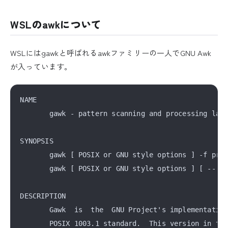
WSLのawkについて
WSLにはgawkと呼ばれるawkファミリーの一人でGNU Awk
が入っています。
NAME

       gawk - pattern scanning and processing lang
SYNOPSIS

       gawk [ POSIX or GNU style options ] -f prog
       gawk [ POSIX or GNU style options ] [ -- ] 
DESCRIPTION

       Gawk  is  the  GNU Project's implementation
       POSIX 1003.1 standard.  This version in tur