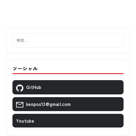
ソーシャル
GitHub
kenpos13@gmail.com
Youtube