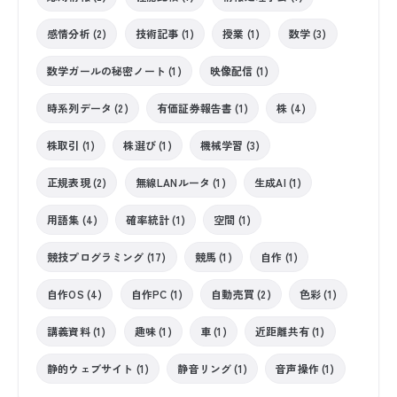
感情分析 (2)
技術記事 (1)
授業 (1)
数学 (3)
数学ガールの秘密ノート (1)
映像配信 (1)
時系列データ (2)
有価証券報告書 (1)
株 (4)
株取引 (1)
株選び (1)
機械学習 (3)
正規表現 (2)
無線LANルータ (1)
生成AI (1)
用語集 (4)
確率統計 (1)
空間 (1)
競技プログラミング (17)
競馬 (1)
自作 (1)
自作OS (4)
自作PC (1)
自動売買 (2)
色彩 (1)
講義資料 (1)
趣味 (1)
車 (1)
近距離共有 (1)
静的ウェブサイト (1)
静音リング (1)
音声操作 (1)