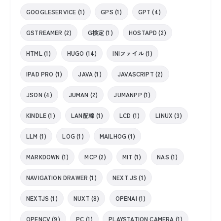
GOOGLESERVICE (1)
GPS (1)
GPT (4)
GSTREAMER (2)
G検定 (1)
HOSTAPD (2)
HTML (1)
HUGO (14)
INIファイル (1)
IPAD PRO (1)
JAVA (1)
JAVASCRIPT (2)
JSON (4)
JUMAN (2)
JUMANPP (1)
KINDLE (1)
LAN配線 (1)
LCD (1)
LINUX (3)
LLM (1)
LOG (1)
MAILHOG (1)
MARKDOWN (1)
MCP (2)
MIT (1)
NAS (1)
NAVIGATION DRAWER (1)
NEXT.JS (1)
NEXTJS (1)
NUXT (8)
OPENAI (1)
OPENCV (9)
PC (1)
PLAYSTATION CAMERA (1)