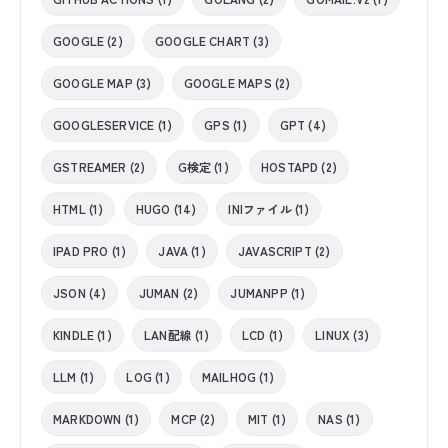
GOOGLE (2)
GOOGLE CHART (3)
GOOGLE MAP (3)
GOOGLE MAPS (2)
GOOGLESERVICE (1)
GPS (1)
GPT (4)
GSTREAMER (2)
G検定 (1)
HOSTAPD (2)
HTML (1)
HUGO (14)
INIファイル (1)
IPAD PRO (1)
JAVA (1)
JAVASCRIPT (2)
JSON (4)
JUMAN (2)
JUMANPP (1)
KINDLE (1)
LAN配線 (1)
LCD (1)
LINUX (3)
LLM (1)
LOG (1)
MAILHOG (1)
MARKDOWN (1)
MCP (2)
MIT (1)
NAS (1)