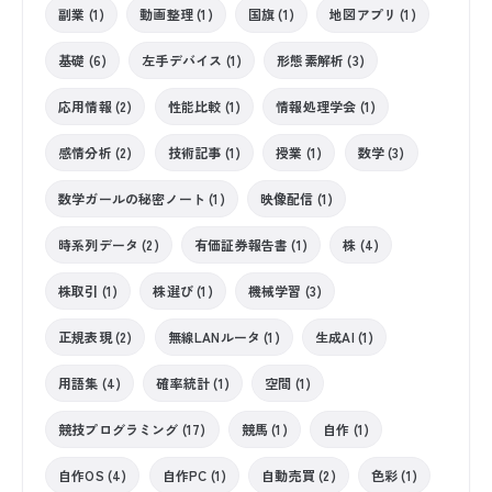
副業 (1)
動画整理 (1)
国旗 (1)
地図アプリ (1)
基礎 (6)
左手デバイス (1)
形態素解析 (3)
応用情報 (2)
性能比較 (1)
情報処理学会 (1)
感情分析 (2)
技術記事 (1)
授業 (1)
数学 (3)
数学ガールの秘密ノート (1)
映像配信 (1)
時系列データ (2)
有価証券報告書 (1)
株 (4)
株取引 (1)
株選び (1)
機械学習 (3)
正規表現 (2)
無線LANルータ (1)
生成AI (1)
用語集 (4)
確率統計 (1)
空間 (1)
競技プログラミング (17)
競馬 (1)
自作 (1)
自作OS (4)
自作PC (1)
自動売買 (2)
色彩 (1)