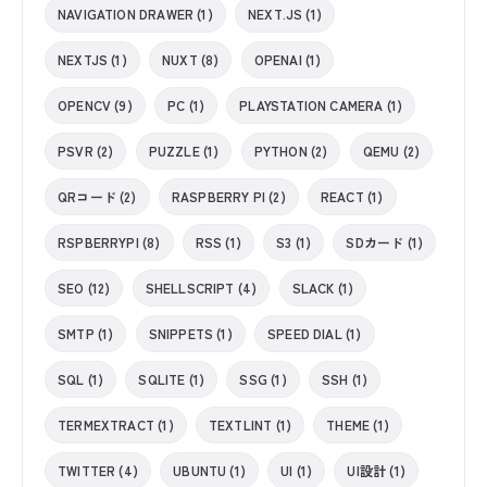
NAVIGATION DRAWER (1)
NEXT.JS (1)
NEXTJS (1)
NUXT (8)
OPENAI (1)
OPENCV (9)
PC (1)
PLAYSTATION CAMERA (1)
PSVR (2)
PUZZLE (1)
PYTHON (2)
QEMU (2)
QRコード (2)
RASPBERRY PI (2)
REACT (1)
RSPBERRYPI (8)
RSS (1)
S3 (1)
SDカード (1)
SEO (12)
SHELLSCRIPT (4)
SLACK (1)
SMTP (1)
SNIPPETS (1)
SPEED DIAL (1)
SQL (1)
SQLITE (1)
SSG (1)
SSH (1)
TERMEXTRACT (1)
TEXTLINT (1)
THEME (1)
TWITTER (4)
UBUNTU (1)
UI (1)
UI設計 (1)