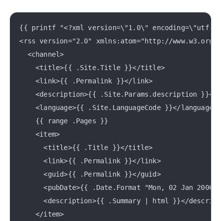
{{ printf "<?xml version=\"1.0\" encoding=\"utf-8\
<rss version="2.0" xmlns:atom="http://www.w3.org/2
  <channel>

    <title>{{ .Site.Title }}</title>

    <link>{{ .Permalink }}</link>

    <description>{{ .Site.Params.description }}</d
    <language>{{ .Site.LanguageCode }}</language>

    {{ range .Pages }}

    <item>

      <title>{{ .Title }}</title>

      <link>{{ .Permalink }}</link>

      <guid>{{ .Permalink }}</guid>

      <pubDate>{{ .Date.Format "Mon, 02 Jan 2006 1
      <description>{{ .Summary | html }}</descript
    </item>
