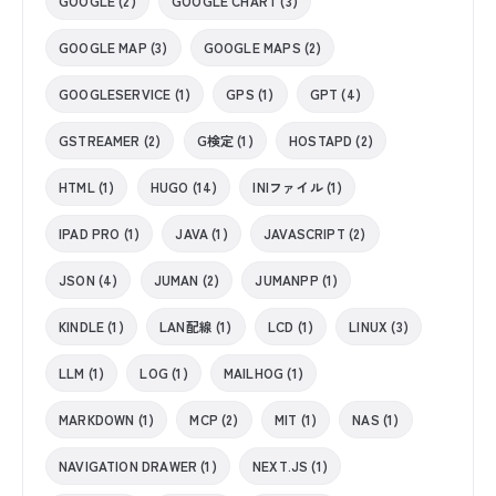
GOOGLE (2)
GOOGLE CHART (3)
GOOGLE MAP (3)
GOOGLE MAPS (2)
GOOGLESERVICE (1)
GPS (1)
GPT (4)
GSTREAMER (2)
G検定 (1)
HOSTAPD (2)
HTML (1)
HUGO (14)
INIファイル (1)
IPAD PRO (1)
JAVA (1)
JAVASCRIPT (2)
JSON (4)
JUMAN (2)
JUMANPP (1)
KINDLE (1)
LAN配線 (1)
LCD (1)
LINUX (3)
LLM (1)
LOG (1)
MAILHOG (1)
MARKDOWN (1)
MCP (2)
MIT (1)
NAS (1)
NAVIGATION DRAWER (1)
NEXT.JS (1)