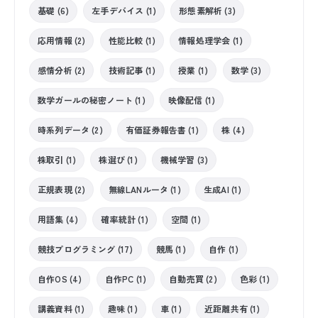
基礎 (6)
左手デバイス (1)
形態素解析 (3)
応用情報 (2)
性能比較 (1)
情報処理学会 (1)
感情分析 (2)
技術記事 (1)
授業 (1)
数学 (3)
数学ガールの秘密ノート (1)
映像配信 (1)
時系列データ (2)
有価証券報告書 (1)
株 (4)
株取引 (1)
株選び (1)
機械学習 (3)
正規表現 (2)
無線LANルータ (1)
生成AI (1)
用語集 (4)
確率統計 (1)
空間 (1)
競技プログラミング (17)
競馬 (1)
自作 (1)
自作OS (4)
自作PC (1)
自動売買 (2)
色彩 (1)
講義資料 (1)
趣味 (1)
車 (1)
近距離共有 (1)