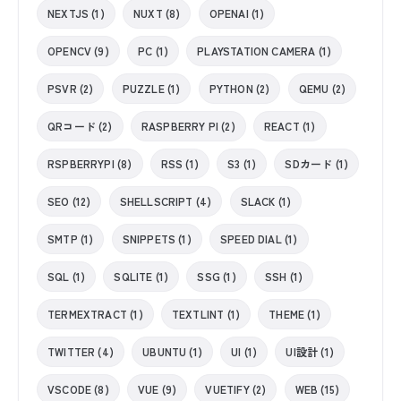
NEXTJS (1)
NUXT (8)
OPENAI (1)
OPENCV (9)
PC (1)
PLAYSTATION CAMERA (1)
PSVR (2)
PUZZLE (1)
PYTHON (2)
QEMU (2)
QRコード (2)
RASPBERRY PI (2)
REACT (1)
RSPBERRYPI (8)
RSS (1)
S3 (1)
SDカード (1)
SEO (12)
SHELLSCRIPT (4)
SLACK (1)
SMTP (1)
SNIPPETS (1)
SPEED DIAL (1)
SQL (1)
SQLITE (1)
SSG (1)
SSH (1)
TERMEXTRACT (1)
TEXTLINT (1)
THEME (1)
TWITTER (4)
UBUNTU (1)
UI (1)
UI設計 (1)
VSCODE (8)
VUE (9)
VUETIFY (2)
WEB (15)