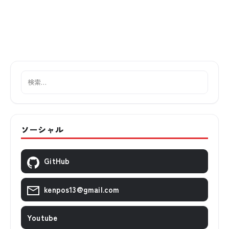
ソーシャル
GitHub
kenpos13@gmail.com
Youtube